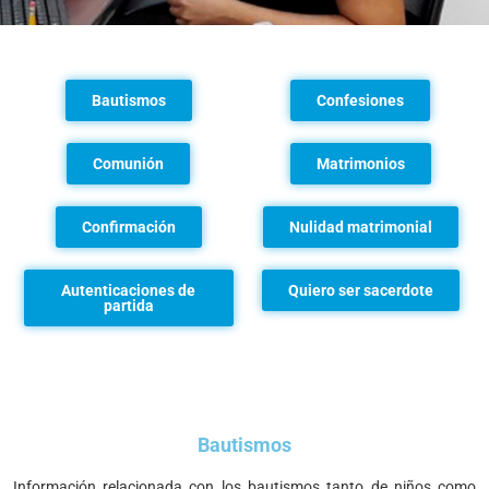
Bautismos
Confesiones
Comunión
Matrimonios
Confirmación
Nulidad matrimonial
Autenticaciones de
Quiero ser sacerdote
partida
Bautismos
Información relacionada con los bautismos tanto de niños como