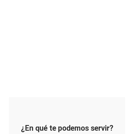
Bienvenidos a la
¿En qué te podemos servir?